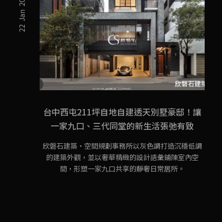
22 Jan 2026
台中西屯211坪自地自建透天別墅豪邸！讓
一家九口、三代同堂的新生活張弛有致
欣磐石建築・空間規劃事務所以灰色調打造沉穩低調
的建築外觀，並以奢華精緻的設計語彙鋪陳室內空
間，形塑一家九口共享的靜奢日常居所。